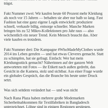
trägst.
Fakt Nummer zwei: Wir kaufen heute 60 Prozent mehr Kleidung
als noch vor 15 Jahren — behalten sie aber nur halb so lang. Fast
Fashion hat eine ganz eigene Logik entwickelt: produziere
schnell, verkaufe billig, entsorge schneller. Manche Marken
bringen bis zu 52 Mikro-Kollektionen pro Jahr raus — also
wöchentlich ein neuer Trend. Kein Mensch braucht das. Aber
viele kaufen es trotzdem.
Fakt Nummer drei: Die Kampagne #WhoMadeMyClothes wurde
2014 ins Leben gerufen — und hat etwas Cleveres gemacht. Statt
zu schimpfen, hat sie gefragt. Einfach: Wer hat mein
Kleidungsstück gemacht? Näherinnen auf der ganzen Welt
antworteten mit Fotos — ihr Etikett nach außen gedreht, das
Gesicht in die Kamera, stolz und sichtbar. Aus einer Frage wurde
ein globales Gespräch, das die Branche bis heute unter Druck
setzt.
Was sich seitdem verändert hat — und was nicht
Nach Rana Plaza haben mehrere große Modemarken
Sicherheitsabkommen für Textilfabriken in Bangladesch
unterzeichnet. Löhne sind in einigen Regionen gestiegen,