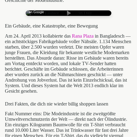
Geschichte der Modeindustrie.
Mit Klick wird YouTube geladen — Datenübertragung
an Google
Ein Gebäude, eine Katastrophe, eine Bewegung
Am 24. April 2013 kollabierte das
Rana Plaza
in Bangladesch —
ein achtstöckiges Fabrikgebäude voller Nähsäle. 1.134 Menschen
starben, über 2.500 wurden verletzt. Die meisten Opfer waren
junge Frauen, die Kleidung für bekannte westliche Modemarken
herstellten. Das Absurde daran: Risse im Gebäude waren bereits
am Vortag entdeckt worden, und lokale TV-Sender hatten
berichtet. Geschäfte im Gebäude schlossen, die Arbeiterinnen
aber wurden zurück an die Nähmaschinen geschickt — unter
Androhung von Jobverlust. Das ist kein Einzelschicksal, das ist
System. Und dieses System hat die Welt 2013 endlich klar im
Gesicht gesehen.
Drei Fakten, die dich nie wieder billig shoppen lassen
Fakt Nummer eins: Die Modeindustrie ist die zweitgrößte
Umweltverschmutzerin der Welt — direkt nach der Ölindustrie.
Ein einziges Kilogramm Baumwolle für ein T-Shirt verbraucht
rund 10.000 Liter Wasser. Das ist Trinkwasser für fast drei Jahre
für einen Menschen. Für ein T-Shirt, das du vielleicht viermal