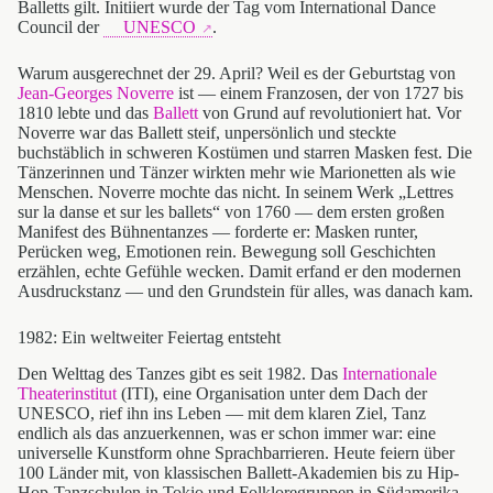
Balletts gilt. Initiiert wurde der Tag vom International Dance
Council der
UNESCO
.
Warum ausgerechnet der 29. April? Weil es der Geburtstag von
Jean-Georges Noverre
ist — einem Franzosen, der von 1727 bis
1810 lebte und das
Ballett
von Grund auf revolutioniert hat. Vor
Noverre war das Ballett steif, unpersönlich und steckte
buchstäblich in schweren Kostümen und starren Masken fest. Die
Tänzerinnen und Tänzer wirkten mehr wie Marionetten als wie
Menschen. Noverre mochte das nicht. In seinem Werk „Lettres
sur la danse et sur les ballets“ von 1760 — dem ersten großen
Manifest des Bühnentanzes — forderte er: Masken runter,
Perücken weg, Emotionen rein. Bewegung soll Geschichten
erzählen, echte Gefühle wecken. Damit erfand er den modernen
Ausdruckstanz — und den Grundstein für alles, was danach kam.
1982: Ein weltweiter Feiertag entsteht
Den Welttag des Tanzes gibt es seit 1982. Das
Internationale
Theaterinstitut
(ITI), eine Organisation unter dem Dach der
UNESCO, rief ihn ins Leben — mit dem klaren Ziel, Tanz
endlich als das anzuerkennen, was er schon immer war: eine
universelle Kunstform ohne Sprachbarrieren. Heute feiern über
100 Länder mit, von klassischen Ballett-Akademien bis zu Hip-
Hop-Tanzschulen in Tokio und Folkloregruppen in Südamerika.