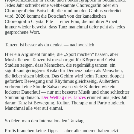
Jedes Jahr schreibt eine weltbekannte Choreografin oder ein
Choreograf eine Botschaft, die rund um den Globus verbreitet
wird. 2026 kommt die Botschaft von der kanadischen
Choreografin Crystal Pite — einer Frau, die mit ihrer Arbeit
immer wieder beweist, dass Tanz manchmal tiefer geht als jedes
gesprochene Wort.
Tanzen ist besser als du denkst — nachweislich
Hier ein Argument für alle, die „Sport machen“ hassen, aber
Musik lieben: Tanzen ist messbar gut für Körper und Geist.
Studien zeigen, dass Menschen, die regelmäßig tanzen, ein
signifikant geringeres Risiko für Demenz haben als Menschen,
die lieber sitzen bleiben. Das Gehirn wird beim Tanzen doppelt
gefordert: Bewegung und Rhythmus gleichzeitig. Außerdem
verbrennt eine Stunde Salsa etwa so viele Kalorien wie ein
lockerer Dauerlauf — nur mit besserer Musik und ohne schlechter
Stimmung danach.
Der Welttag des Tanzes
erinnert uns jedes Jahr
daran: Tanz ist Bewegung, Kultur, Therapie und Party zugleich.
Manchmal alle vier auf einmal.
So feiert man den Internationalen Tanztag
Profis brauchen keine Tipps — aber alle anderen haben jetzt