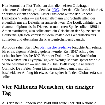
Hier kommt der Plot-Twist, an dem die meisten Quizfragen
scheitern: Coubertin gründete das
IOC
, aber den Chefsessel überließ
er erstmal einem anderen. Erster Präsident wurde der Grieche
Demetrios Vikelas — ein Geschäftsmann und Schriftsteller, der
eigentlich nur als Delegierter angereist war. Die Logik dahinter war
charmant diplomatisch: Die ersten modernen Spiele sollten 1896 in
Athen stattfinden, also sollte auch ein Grieche an der Spitze stehen.
Coubertin gab sich vorerst mit dem Posten des Generalsekretärs
zufrieden und übernahm die Präsidentschaft erst danach.
Apropos zäher Start: Der
olympische Gedanke
brauchte Jahrzehnte,
bis er als eigener Feiertag gefeiert wurde. Erst 1947 schlug der
tschechoslowakische IOC-Vertreter Doktor Gruss in Stockholm
einen weltweiten Olympia-Tag vor. Wenige Monate später war die
Sache beschlossen — und am 23. Juni 1948 stieg die allererste
Olympic-Day-Feier. Neun Länder machten damals mit. Ein
bescheidener Anfang für etwas, das später halb den Globus erfassen
sollte.
Vier Millionen Menschen, ein einziger
Tag
Aus den neun Ländern von 1948 sind heute über 200 Nationale