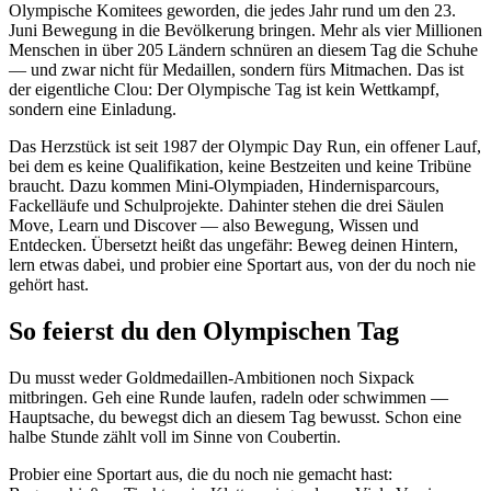
Olympische Komitees geworden, die jedes Jahr rund um den 23.
Juni Bewegung in die Bevölkerung bringen. Mehr als vier Millionen
Menschen in über 205 Ländern schnüren an diesem Tag die Schuhe
— und zwar nicht für Medaillen, sondern fürs Mitmachen. Das ist
der eigentliche Clou: Der Olympische Tag ist kein Wettkampf,
sondern eine Einladung.
Das Herzstück ist seit 1987 der Olympic Day Run, ein offener Lauf,
bei dem es keine Qualifikation, keine Bestzeiten und keine Tribüne
braucht. Dazu kommen Mini-Olympiaden, Hindernisparcours,
Fackelläufe und Schulprojekte. Dahinter stehen die drei Säulen
Move, Learn und Discover — also Bewegung, Wissen und
Entdecken. Übersetzt heißt das ungefähr: Beweg deinen Hintern,
lern etwas dabei, und probier eine Sportart aus, von der du noch nie
gehört hast.
So feierst du den Olympischen Tag
Du musst weder Goldmedaillen-Ambitionen noch Sixpack
mitbringen. Geh eine Runde laufen, radeln oder schwimmen —
Hauptsache, du bewegst dich an diesem Tag bewusst. Schon eine
halbe Stunde zählt voll im Sinne von Coubertin.
Probier eine Sportart aus, die du noch nie gemacht hast: