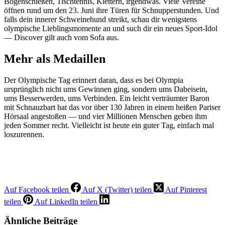
Bogenschießen, Tischtennis, Klettern, irgendwas. Viele Vereine
öffnen rund um den 23. Juni ihre Türen für Schnupperstunden. Und
falls dein innerer Schweinehund streikt, schau dir wenigstens
olympische Lieblingsmomente an und such dir ein neues Sport-Idol
— Discover gilt auch vom Sofa aus.
Mehr als Medaillen
Der Olympische Tag erinnert daran, dass es bei Olympia
ursprünglich nicht ums Gewinnen ging, sondern ums Dabeisein,
ums Besserwerden, ums Verbinden. Ein leicht verträumter Baron
mit Schnauzbart hat das vor über 130 Jahren in einem heißen Pariser
Hörsaal angestoßen — und vier Millionen Menschen geben ihm
jeden Sommer recht. Vielleicht ist heute ein guter Tag, einfach mal
loszurennen.
Auf Facebook teilen
Auf X (Twitter) teilen
Auf Pinterest
teilen
Auf LinkedIn teilen
Ähnliche Beiträge