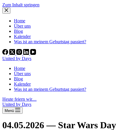
Zum Inhalt springen
Home
Über uns
Blog
Kalender
Was ist an meinem Geburtstag passiert?
United by Days
Home
Über uns
Blog
Kalender
Was ist an meinem Geburtstag passiert?
Heute feiern wir....
United by Days
Menü
04.05.2026 — Star Wars Day