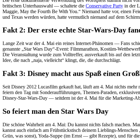
Die erste dokumentierte Verwendung des Wortspiels stammt nicht vo
britischen Unterhauswahl — schaltete die
Conservative Party
in der 
Maggie, May the Fourth Be With You.“ Niemand hatte vor, einen Feie
und Texas werden würden, hatte vermutlich niemand auf dem Schirm
Fakt 2: Der erste echte Star-Wars-Day fan
Lange Zeit war der 4. Mai ein reines Internet-Phänomen — Fans schic
genannte „Star Wars Day“-Event: Filmmarathon, Kostüm-Wettbewerb, F
Die Veranstaltung wurde zum Volltreffer, ausverkauft bis auf den le
Idee, die nach „naja, vielleicht“ klingt, die, die durchschlägt.
Fakt 3: Disney macht aus Spaß einen Groß
Seit Disney 2012 Lucasfilm gekauft hat, läuft am 4. Mai nichts mehr
feiern den Tag mit Sonderaufführungen, Themen-Paraden, exklusivem M
Disney-Star-Wars-Day — seitdem ist der 4. Mai für die Marketing-Ab
So feiert man den Star Wars Day
Die schöne Wahrheit am 4. Mai: Du kannst nichts falsch machen. Mara
kannst auch einfach am Frühstückstisch deinem Lieblings-Menschen „m
Grün, was sonst), Yoda-Suppe (im Ernst — gibt Rezepte), und für d