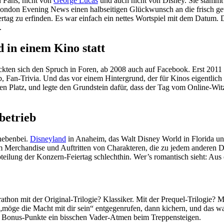
n Fans, nicht von
George Lucas
und auch nicht von Disney. Sie stammt
London Evening News einen halbseitigen Glückwunsch an die frisch ge
rtag zu erfinden. Es war einfach ein nettes Wortspiel mit dem Datum.
.
d in einem Kino statt
kten sich den Spruch in Foren, ab 2008 auch auf Facebook. Erst 2011 o
an-Trivia. Und das vor einem Hintergrund, der für Kinos eigentlich t
tzten Platz, und legte den Grundstein dafür, dass der Tag vom Online-
betrieb
 nebenbei.
Disneyland
in Anaheim, das Walt Disney World in Florida und
erchandise und Auftritten von Charakteren, die zu jedem anderen Datu
teilung der Konzern-Feiertag schlechthin. Wer’s romantisch sieht: Au
thon mit der Original-Trilogie? Klassiker. Mit der Prequel-Trilogie? 
öge die Macht mit dir sein“ entgegenrufen, dann kichern, und das war
ie Bonus-Punkte ein bisschen Vader-Atmen beim Treppensteigen.