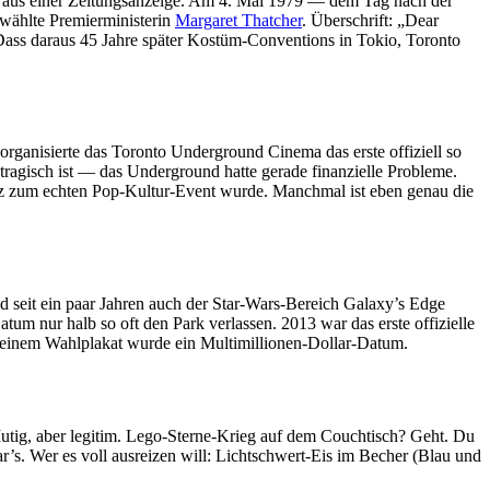
 aus einer Zeitungsanzeige. Am 4. Mai 1979 — dem Tag nach der
wählte Premierministerin
Margaret Thatcher
. Überschrift: „Dear
 Dass daraus 45 Jahre später Kostüm-Conventions in Tokio, Toronto
rganisierte das Toronto Underground Cinema das erste offiziell so
ragisch ist — das Underground hatte gerade finanzielle Probleme.
Witz zum echten Pop-Kultur-Event wurde. Manchmal ist eben genau die
 seit ein paar Jahren auch der Star-Wars-Bereich Galaxy’s Edge
m nur halb so oft den Park verlassen. 2013 war das erste offizielle
s einem Wahlplakat wurde ein Multimillionen-Dollar-Datum.
Mutig, aber legitim. Lego-Sterne-Krieg auf dem Couchtisch? Geht. Du
’s. Wer es voll ausreizen will: Lichtschwert-Eis im Becher (Blau und