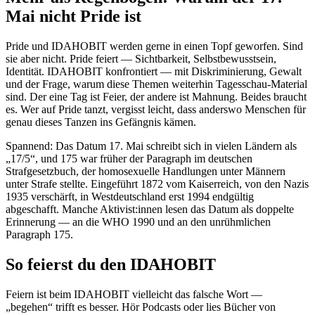
Mai nicht Pride ist
Pride und IDAHOBIT werden gerne in einen Topf geworfen. Sind
sie aber nicht. Pride feiert — Sichtbarkeit, Selbstbewusstsein,
Identität. IDAHOBIT konfrontiert — mit Diskriminierung, Gewalt
und der Frage, warum diese Themen weiterhin Tagesschau-Material
sind. Der eine Tag ist Feier, der andere ist Mahnung. Beides braucht
es. Wer auf Pride tanzt, vergisst leicht, dass anderswo Menschen für
genau dieses Tanzen ins Gefängnis kämen.
Spannend: Das Datum 17. Mai schreibt sich in vielen Ländern als
„17/5“, und 175 war früher der Paragraph im deutschen
Strafgesetzbuch, der homosexuelle Handlungen unter Männern
unter Strafe stellte. Eingeführt 1872 vom Kaiserreich, von den Nazis
1935 verschärft, in Westdeutschland erst 1994 endgültig
abgeschafft. Manche Aktivist:innen lesen das Datum als doppelte
Erinnerung — an die WHO 1990 und an den unrühmlichen
Paragraph 175.
So feierst du den IDAHOBIT
Feiern ist beim IDAHOBIT vielleicht das falsche Wort —
„begehen“ trifft es besser. Hör Podcasts oder lies Bücher von