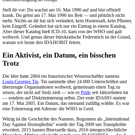
Stell dir vor: Du wachst am 16. Mai 1990 auf und bist offiziell
krank. Du gehst am 17. Mai 1990 ins Bett — und plötzlich nicht
mehr. Nichts an dir hat sich verändert, kein Hustensaft, kein Pflaster,
kein Eingriff. Geändert hat sich nur ein Eintrag in einem Katalog.
Aber dieser Katalog hieß ICD-10, kam von der WHO und galt
weltweit. Und genau dieser bürokratische Federstrich ist der Grund,
warum wir heute den IDAHOBIT feiern.
Ein Aktivist, ein Datum, ein bisschen
Trotz
Die Idee hatte 2004 ein französischer Wissenschaftler namens
Louis-Georges Tin
. Tin sammelte über 24.000 Unterschriften und
überzeugte Organisationen weltweit, gemeinsam einen Tag zu
setzen, der nicht auf Stolz zielt — wie es
Pride
seit Jahrzehnten tut
— sondern auf Diskriminierung selbst. Der erste IDAHO startete
am 17. Mai 2005. Ein Datum, das niemand zufällig wählte. Es war
eine Erinnerung mit Adresse: die WHO in Genf.
Witzig ist die Geschichte des Namens. Begonnen als „International
Day Against Homophobia“ wurde der Tag 2009 um Transphobie
erweitert. 2015 kamen Bisexuelle dazu, 2016 intergeschlechtliche