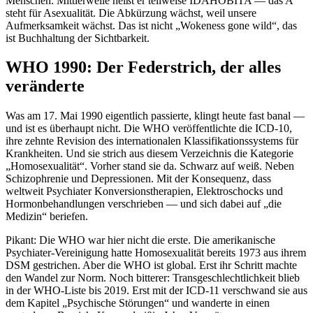
Menschen. Mittlerweile heißt er teilweise IDAHOBITA — das A
steht für Asexualität. Die Abkürzung wächst, weil unsere
Aufmerksamkeit wächst. Das ist nicht „Wokeness gone wild“, das
ist Buchhaltung der Sichtbarkeit.
WHO 1990: Der Federstrich, der alles
veränderte
Was am 17. Mai 1990 eigentlich passierte, klingt heute fast banal —
und ist es überhaupt nicht. Die WHO veröffentlichte die ICD-10,
ihre zehnte Revision des internationalen Klassifikationssystems für
Krankheiten. Und sie strich aus diesem Verzeichnis die Kategorie
„Homosexualität“. Vorher stand sie da. Schwarz auf weiß. Neben
Schizophrenie und Depressionen. Mit der Konsequenz, dass
weltweit Psychiater Konversionstherapien, Elektroschocks und
Hormonbehandlungen verschrieben — und sich dabei auf „die
Medizin“ beriefen.
Pikant: Die WHO war hier nicht die erste. Die amerikanische
Psychiater-Vereinigung hatte Homosexualität bereits 1973 aus ihrem
DSM gestrichen. Aber die WHO ist global. Erst ihr Schritt machte
den Wandel zur Norm. Noch bitterer: Transgeschlechtlichkeit blieb
in der WHO-Liste bis 2019. Erst mit der ICD-11 verschwand sie aus
dem Kapitel „Psychische Störungen“ und wanderte in einen