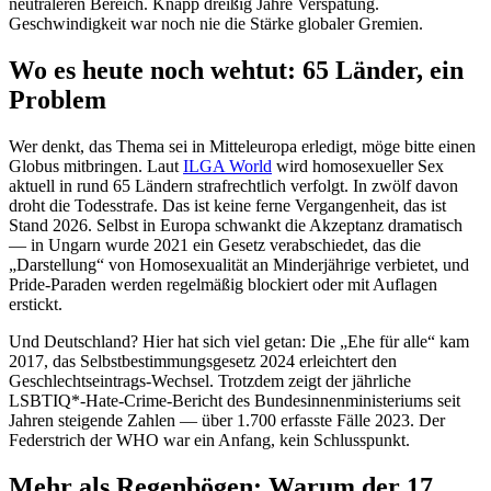
neutraleren Bereich. Knapp dreißig Jahre Verspätung.
Geschwindigkeit war noch nie die Stärke globaler Gremien.
Wo es heute noch wehtut: 65 Länder, ein
Problem
Wer denkt, das Thema sei in Mitteleuropa erledigt, möge bitte einen
Globus mitbringen. Laut
ILGA World
wird homosexueller Sex
aktuell in rund 65 Ländern strafrechtlich verfolgt. In zwölf davon
droht die Todesstrafe. Das ist keine ferne Vergangenheit, das ist
Stand 2026. Selbst in Europa schwankt die Akzeptanz dramatisch
— in Ungarn wurde 2021 ein Gesetz verabschiedet, das die
„Darstellung“ von Homosexualität an Minderjährige verbietet, und
Pride-Paraden werden regelmäßig blockiert oder mit Auflagen
erstickt.
Und Deutschland? Hier hat sich viel getan: Die „Ehe für alle“ kam
2017, das Selbstbestimmungsgesetz 2024 erleichtert den
Geschlechtseintrags-Wechsel. Trotzdem zeigt der jährliche
LSBTIQ*-Hate-Crime-Bericht des Bundesinnenministeriums seit
Jahren steigende Zahlen — über 1.700 erfasste Fälle 2023. Der
Federstrich der WHO war ein Anfang, kein Schlusspunkt.
Mehr als Regenbögen: Warum der 17.