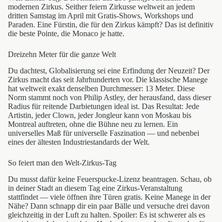
modernen Zirkus. Seither feiern Zirkusse weltweit an jedem
dritten Samstag im April mit Gratis-Shows, Workshops und
Paraden. Eine Fürstin, die für den Zirkus kämpft? Das ist definitiv
die beste Pointe, die Monaco je hatte.
Dreizehn Meter für die ganze Welt
Du dachtest, Globalisierung sei eine Erfindung der Neuzeit? Der
Zirkus macht das seit Jahrhunderten vor. Die klassische Manege
hat weltweit exakt denselben Durchmesser: 13 Meter. Diese
Norm stammt noch von Philip Astley, der herausfand, dass dieser
Radius für reitende Darbietungen ideal ist. Das Resultat: Jede
Artistin, jeder Clown, jeder Jongleur kann von Moskau bis
Montreal auftreten, ohne die Bühne neu zu lernen. Ein
universelles Maß für universelle Faszination — und nebenbei
eines der ältesten Industriestandards der Welt.
So feiert man den Welt-Zirkus-Tag
Du musst dafür keine Feuerspucke-Lizenz beantragen. Schau, ob
in deiner Stadt an diesem Tag eine Zirkus-Veranstaltung
stattfindet — viele öffnen ihre Türen gratis. Keine Manege in der
Nähe? Dann schnapp dir ein paar Bälle und versuche drei davon
gleichzeitig in der Luft zu halten. Spoiler: Es ist schwerer als es