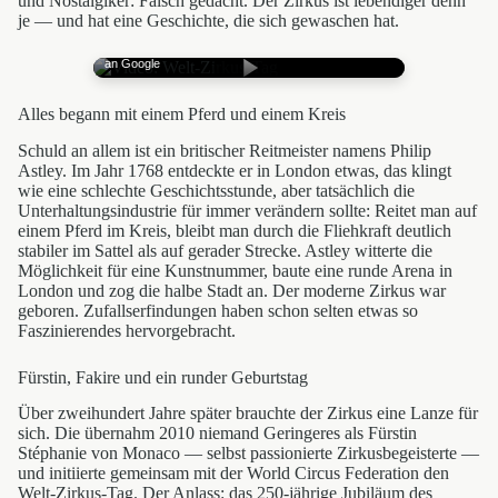
und Nostalgiker: Falsch gedacht. Der Zirkus ist lebendiger denn
je — und hat eine Geschichte, die sich gewaschen hat.
Mit Klick wird YouTube geladen — Datenübertragung
an Google
Alles begann mit einem Pferd und einem Kreis
Schuld an allem ist ein britischer Reitmeister namens Philip
Astley. Im Jahr 1768 entdeckte er in London etwas, das klingt
wie eine schlechte Geschichtsstunde, aber tatsächlich die
Unterhaltungsindustrie für immer verändern sollte: Reitet man auf
einem Pferd im Kreis, bleibt man durch die Fliehkraft deutlich
stabiler im Sattel als auf gerader Strecke. Astley witterte die
Möglichkeit für eine Kunstnummer, baute eine runde Arena in
London und zog die halbe Stadt an. Der moderne Zirkus war
geboren. Zufallserfindungen haben schon selten etwas so
Faszinierendes hervorgebracht.
Fürstin, Fakire und ein runder Geburtstag
Über zweihundert Jahre später brauchte der Zirkus eine Lanze für
sich. Die übernahm 2010 niemand Geringeres als Fürstin
Stéphanie von Monaco — selbst passionierte Zirkusbegeisterte —
und initiierte gemeinsam mit der World Circus Federation den
Welt-Zirkus-Tag. Der Anlass: das 250-jährige Jubiläum des