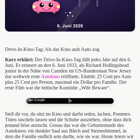
Drive-In-Kino-Tag: Als das Kino aufs Auto zog
Kurz erklärt:
Der Drive-In-Kino-Tag fällt jedes Jahr auf den 6.
Juni. Er erinnert an den 6. Juni 1933, als Richard Hollingshead
junior in der Nähe von Camden im US-Bundesstaat New Jersey
das weltweit erste
Autokino
eröffnete. Eintritt: 25 Cent pro Auto
plus 25 Cent pro Person, maximal ein Dollar pro Familie. Der
erste Film war die britische Komödie „Wife Beware“.
Mit Klick wird YouTube geladen — Datenübertragung
an Google
Stell dir vor, du sitzt im Kino und darfst reden, lachen, Pommes-
Tüten rascheln lassen und die Schuhe ausziehen, ohne dass dich
jemand böse anzischt. Genau das war die Geburtsstunde des
Autokinos: ein dunkler Saal aus Blech und Sternenhimmel, in
dem die Familie endlich sein durfte, wie sie war. Heute feiern wir