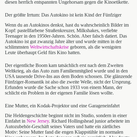
diesen herrlich entspannten Ungehorsam gegen die Kinoetikette.
Der größte Irrtum: Das Autokino ist kein Kind der Fünfziger
Wenn du an Autokinos denkst, hast du wahrscheinlich Bilder im
Kopf: pastellfarbene Straßenkreuzer, Milkshakes, verliebte
Teenager in den 1950er-Jahren. Schön. Aber falsch datiert. Das
Autokino ist gut zwanzig Jahre älter und wurde mitten in der
schlimmsten
Weltwirtschaftskrise
geboren, als die wenigsten
Leute überhaupt Geld fürs Kino hatten.
Der eigentliche Boom kam tatsächlich erst nach dem Zweiten
Weltkrieg, als das Auto zum Familienmitglied wurde und in den
USA tausende Drive-Ins aus dem Boden schossen. Die glänzende
Fünfziger-Romantik ist also die zweite Welle, nicht der Ursprung.
Erfunden wurde die Sache schon 1933 von einem Mann, der
schlicht ein Problem in der eigenen Familie lösen wollte.
Eine Mutter, ein Kodak-Projektor und eine Garageneinfahrt
Die Heldengeschichte beginnt nicht im Studio, sondern in einer
Einfahrt in
New Jersey
. Richard Hollingshead junior arbeitete im
Autozubehör-Geschäft seines Vaters und hatte ein zärtliches
Motiv: Seine Mutter fand die engen Klappstühle im normalen