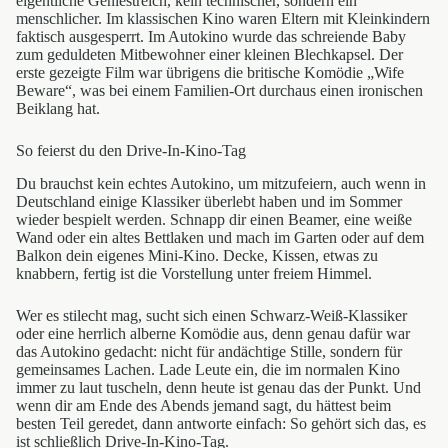
eigentliche Geniestreich, kein technischer, sondern ein
menschlicher. Im klassischen Kino waren Eltern mit Kleinkindern
faktisch ausgesperrt. Im Autokino wurde das schreiende Baby
zum geduldeten Mitbewohner einer kleinen Blechkapsel. Der
erste gezeigte Film war übrigens die britische Komödie „Wife
Beware“, was bei einem Familien-Ort durchaus einen ironischen
Beiklang hat.
So feierst du den Drive-In-Kino-Tag
Du brauchst kein echtes Autokino, um mitzufeiern, auch wenn in
Deutschland einige Klassiker überlebt haben und im Sommer
wieder bespielt werden. Schnapp dir einen Beamer, eine weiße
Wand oder ein altes Bettlaken und mach im Garten oder auf dem
Balkon dein eigenes Mini-Kino. Decke, Kissen, etwas zu
knabbern, fertig ist die Vorstellung unter freiem Himmel.
Wer es stilecht mag, sucht sich einen Schwarz-Weiß-Klassiker
oder eine herrlich alberne Komödie aus, denn genau dafür war
das Autokino gedacht: nicht für andächtige Stille, sondern für
gemeinsames Lachen. Lade Leute ein, die im normalen Kino
immer zu laut tuscheln, denn heute ist genau das der Punkt. Und
wenn dir am Ende des Abends jemand sagt, du hättest beim
besten Teil geredet, dann antworte einfach: So gehört sich das, es
ist schließlich Drive-In-Kino-Tag.