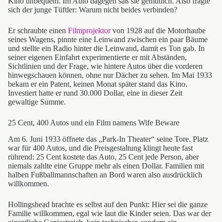
Kino unbequem. Im Auto dagegen saß sie gemütlich. Also fragte
sich der junge Tüftler: Warum nicht beides verbinden?
Er schraubte einen
Filmprojektor
von 1928 auf die Motorhaube
seines Wagens, pinnte eine Leinwand zwischen ein paar Bäume
und stellte ein Radio hinter die Leinwand, damit es Ton gab. In
seiner eigenen Einfahrt experimentierte er mit Abständen,
Sichtlinien und der Frage, wie hintere Autos über die vorderen
hinwegschauen können, ohne nur Dächer zu sehen. Im Mai 1933
bekam er ein Patent, keinen Monat später stand das Kino.
Investiert hatte er rund 30.000 Dollar, eine in dieser Zeit
gewaltige Summe.
25 Cent, 400 Autos und ein Film namens Wife Beware
Am 6. Juni 1933 öffnete das „Park-In Theater“ seine Tore. Platz
war für 400 Autos, und die Preisgestaltung klingt heute fast
rührend: 25 Cent kostete das Auto, 25 Cent jede Person, aber
niemals zahlte eine Gruppe mehr als einen Dollar. Familien mit
halben Fußballmannschaften an Bord waren also ausdrücklich
willkommen.
Hollingshead brachte es selbst auf den Punkt: Hier sei die ganze
Familie willkommen, egal wie laut die Kinder seien. Das war der