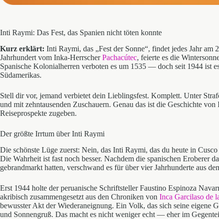
Inti Raymi: Das Fest, das Spanien nicht töten konnte
Kurz erklärt:
Inti Raymi, das „Fest der Sonne“, findet jedes Jahr am 2
Jahrhundert vom Inka-Herrscher
Pachacútec
, feierte es die Winterso
Spanische Kolonialherren verboten es um 1535 — doch seit 1944 ist es
Südamerikas.
Stell dir vor, jemand verbietet dein Lieblingsfest. Komplett. Unter Stra
und mit zehntausenden Zuschauern. Genau das ist die Geschichte von Int
Reiseprospekte zugeben.
Der größte Irrtum über Inti Raymi
Die schönste Lüge zuerst: Nein, das Inti Raymi, das du heute in Cusco s
Die Wahrheit ist fast noch besser. Nachdem die spanischen Eroberer d
gebrandmarkt hatten, verschwand es für über vier Jahrhunderte aus dem
Erst 1944 holte der peruanische Schriftsteller Faustino Espinoza Nava
akribisch zusammengesetzt aus den Chroniken von
Inca Garcilaso de 
bewusster Akt der Wiederaneignung. Ein Volk, das sich seine eigene 
und Sonnengruß. Das macht es nicht weniger echt — eher im Gegentei