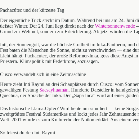
Pachacútec und der kürzeste Tag
Der eigentliche Trick steckt im Datum. Während bei uns am 24. Juni d
tiefster Winter. Der 24. Juni liegt direkt nach der
Wintersonnenwende
—
Grund zur Wehmut, sondern zur Erleichterung: Ab jetzt würden die Tag
Inti, der Sonnengott, war die höchste Gottheit im Inka-Pantheon, und 
Fest baten die Menschen die Sonne, nicht zu verschwinden — eine du
Licht hängt. Pachacútec, der große Reformer-Inka, goss diese Angst i
Priestern. Klimapolitik mit Federkrone, sozusagen.
Cusco verwandelt sich in eine Zeitmaschine
Heute zieht Inti Raymi an drei Schauplätzen durch Cusco: vom Sonnen
gewaltigen Festung
Sacsayhuamán
. Hunderte Darsteller in handgefert
Quechua, der Sprache der Inka. Der „Sapa Inca“ wird auf einer golden
Das historische Llama-Opfer? Wird heute nur simuliert — keine Sorge. G
zweitgrößtes Festival Südamerikas und lockt jedes Jahr Zehntausende
Welt. 2001 wurde es zum Kulturerbe der Nation erklärt. Aus einem verb
So feierst du den Inti Raymi