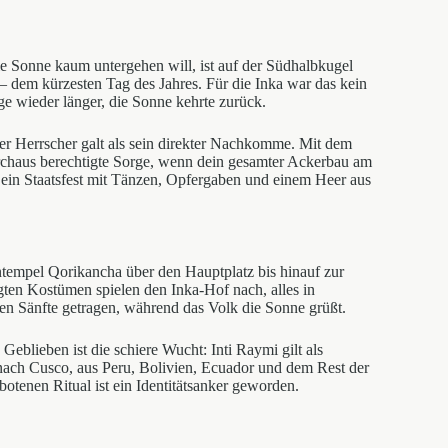
ie Sonne kaum untergehen will, ist auf der Südhalbkugel
 dem kürzesten Tag des Jahres. Für die Inka war das kein
e wieder länger, die Sonne kehrte zurück.
der Herrscher galt als sein direkter Nachkomme. Mit dem
rchaus berechtigte Sorge, wenn dein gesamter Ackerbau am
n ein Staatsfest mit Tänzen, Opfergaben und einem Heer aus
tempel Qorikancha über den Hauptplatz bis hinauf zur
igten Kostümen spielen den Inka-Hof nach, alles in
en Sänfte getragen, während das Volk die Sonne grüßt.
eblieben ist die schiere Wucht: Inti Raymi gilt als
 nach Cusco, aus Peru, Bolivien, Ecuador und dem Rest der
otenen Ritual ist ein Identitätsanker geworden.