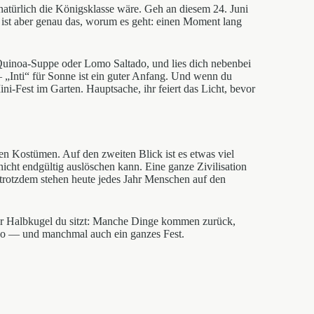
atürlich die Königsklasse wäre. Geh an diesem 24. Juni
 ist aber genau das, worum es geht: einen Moment lang
 Quinoa-Suppe oder Lomo Saltado, und lies dich nebenbei
 „Inti“ für Sonne ist ein guter Anfang. Und wenn du
ni-Fest im Garten. Hauptsache, ihr feiert das Licht, bevor
igen Kostümen. Auf den zweiten Blick ist es etwas viel
icht endgültig auslöschen kann. Eine ganze Zivilisation
 trotzdem stehen heute jedes Jahr Menschen auf den
lcher Halbkugel du sitzt: Manche Dinge kommen zurück,
so — und manchmal auch ein ganzes Fest.