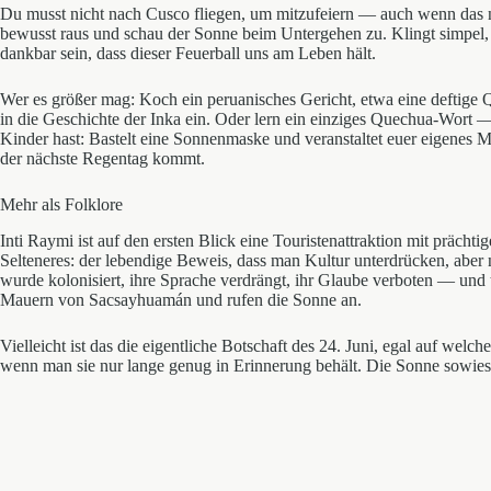
Du musst nicht nach Cusco fliegen, um mitzufeiern — auch wenn das n
bewusst raus und schau der Sonne beim Untergehen zu. Klingt simpel,
dankbar sein, dass dieser Feuerball uns am Leben hält.
Wer es größer mag: Koch ein peruanisches Gericht, etwa eine deftige
in die Geschichte der Inka ein. Oder lern ein einziges Quechua-Wort —
Kinder hast: Bastelt eine Sonnenmaske und veranstaltet euer eigenes Mi
der nächste Regentag kommt.
Mehr als Folklore
Inti Raymi ist auf den ersten Blick eine Touristenattraktion mit prächt
Selteneres: der lebendige Beweis, dass man Kultur unterdrücken, aber n
wurde kolonisiert, ihre Sprache verdrängt, ihr Glaube verboten — und
Mauern von Sacsayhuamán und rufen die Sonne an.
Vielleicht ist das die eigentliche Botschaft des 24. Juni, egal auf we
wenn man sie nur lange genug in Erinnerung behält. Die Sonne sowie