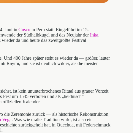
4. Juni in
Cusco
in Peru statt. Eingeführt im 15.
nnenwende der Südhalbkugel und das Neujahr der
Inka
.
 wieder da und heute das zweitgrößte Festival
fe. Und 400 Jahre später steht es wieder da — größer, lauter
i Raymi, und sie ist deutlich wilder, als die meisten
iehst, ist kein ununterbrochenes Ritual aus grauer Vorzeit.
as Fest um 1535 verboten und als „heidnisch“
 offiziellen Kalender.
rro die Zeremonie zurück — als historische Rekonstruktion,
la Vega
. Was wie uralte Tradition wirkt, ist also ein
Geschichte zurückgeholt hat, in Quechua, mit Federschmuck
l.