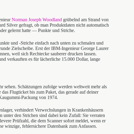
enieur
Norman Joseph Woodland
grübelnd am Strand von
rd Silver gefragt, ob man Produktdaten nicht automatisch
inder gelernt hatte — Punkte und Striche.
unkte und -Striche einfach nach unten zu schmalen und
runde Zielscheibe. Erst der IBM-Ingenieur George Laurer
nnen, weil sich Rechtecke sauberer drucken lassen.
 verkauften es für lächerliche 15.000 Dollar, lange
mehr sehen. Schätzungen zufolge werden weltweit mehr als
das Flugticket bis zum Paket, das gerade auf deiner
ner Kaugummi-Packung von 1974.
renlager, verhindert Verwechslungen in Krankenhäusern
 unter den Strichen sind dabei kein Zufall: Sie verraten
clevere Prüfzahl, die dem Scanner sofort meldet, wenn er
eine winzige, fehlersichere Datenbank zum Anfassen.