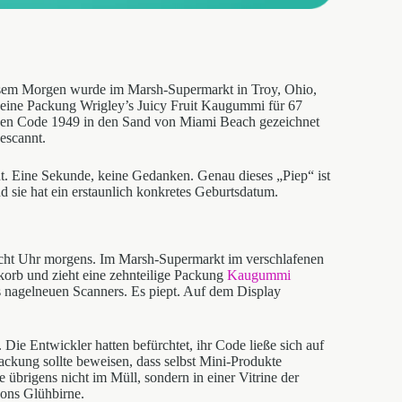
esem Morgen wurde im Marsh-Supermarkt in Troy, Ohio,
: eine Packung Wrigley’s Juicy Fruit Kaugummi für 67
den Code 1949 in den Sand von Miami Beach gezeichnet
escannt.
nt. Eine Sekunde, keine Gedanken. Genau dieses „Piep“ ist
 sie hat ein erstaunlich konkretes Geburtsdatum.
h acht Uhr morgens. Im Marsh-Supermarkt im verschlafenen
korb und zieht eine zehnteilige Packung
Kaugummi
es nagelneuen Scanners. Es piept. Auf dem Display
ie Entwickler hatten befürchtet, ihr Code ließe sich auf
ackung sollte beweisen, dass selbst Mini-Produkte
 übrigens nicht im Müll, sondern in einer Vitrine der
ons Glühbirne.