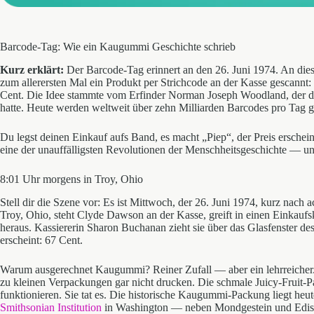
Barcode-Tag: Wie ein Kaugummi Geschichte schrieb
Kurz erklärt:
Der Barcode-Tag erinnert an den 26. Juni 1974. An di
zum allerersten Mal ein Produkt per Strichcode an der Kasse gescannt
Cent. Die Idee stammte vom Erfinder Norman Joseph Woodland, der 
hatte. Heute werden weltweit über zehn Milliarden Barcodes pro Tag g
Du legst deinen Einkauf aufs Band, es macht „Piep“, der Preis erschei
eine der unauffälligsten Revolutionen der Menschheitsgeschichte — und
8:01 Uhr morgens in Troy, Ohio
Stell dir die Szene vor: Es ist Mittwoch, der 26. Juni 1974, kurz nac
Troy, Ohio, steht Clyde Dawson an der Kasse, greift in einen Einkaufs
heraus. Kassiererin Sharon Buchanan zieht sie über das Glasfenster d
erscheint: 67 Cent.
Warum ausgerechnet Kaugummi? Reiner Zufall — aber ein lehrreicher. D
zu kleinen Verpackungen gar nicht drucken. Die schmale Juicy-Fruit-P
funktionieren. Sie tat es. Die historische Kaugummi-Packung liegt heute
Smithsonian Institution
in Washington — neben Mondgestein und Edis