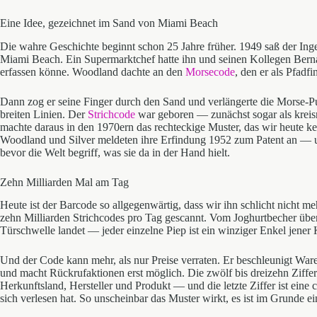
Eine Idee, gezeichnet im Sand von Miami Beach
Die wahre Geschichte beginnt schon 25 Jahre früher. 1949 saß der Ing
Miami Beach. Ein Supermarktchef hatte ihn und seinen Kollegen Berna
erfassen könne. Woodland dachte an den
Morsecode
, den er als Pfadf
Dann zog er seine Finger durch den Sand und verlängerte die Morse-P
breiten Linien. Der
Strichcode
war geboren — zunächst sogar als kreis
machte daraus in den 1970ern das rechteckige Muster, das wir heute ke
Woodland und Silver meldeten ihre Erfindung 1952 zum Patent an — und
bevor die Welt begriff, was sie da in der Hand hielt.
Zehn Milliarden Mal am Tag
Heute ist der Barcode so allgegenwärtig, dass wir ihn schlicht nicht 
zehn Milliarden Strichcodes pro Tag gescannt. Vom Joghurtbecher über 
Türschwelle landet — jeder einzelne Piep ist ein winziger Enkel je
Und der Code kann mehr, als nur Preise verraten. Er beschleunigt Wa
und macht Rückrufaktionen erst möglich. Die zwölf bis dreizehn Ziffern
Herkunftsland, Hersteller und Produkt — und die letzte Ziffer ist eine 
sich verlesen hat. So unscheinbar das Muster wirkt, es ist im Grunde 